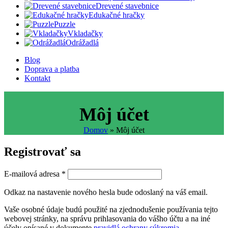
Drevené stavebnice
Edukačné hračky
Puzzle
Vkladačky
Odrážadlá
Blog
Doprava a platba
Kontakt
Môj účet
Domov
»
Môj účet
Registrovať sa
Povinné
E-mailová adresa
*
Odkaz na nastavenie nového hesla bude odoslaný na váš email.
Vaše osobné údaje budú použité na zjednodušenie používania tejto
webovej stránky, na správu prihlasovania do vášho účtu a na iné
účely opísané v dokumente
pravidlá ochrany súkromia
.