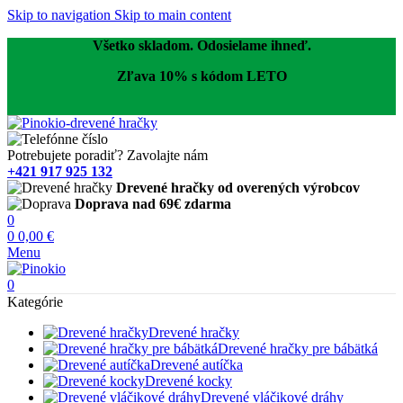
Skip to navigation
Skip to main content
Všetko skladom. Odosielame ihneď.
Zľava 10% s kódom LETO
Potrebujete poradiť? Zavolajte nám
+421 917 925 132
Drevené hračky od overených výrobcov
Doprava nad 69€ zdarma
0
0
0,00
€
Menu
0
Kategórie
Drevené hračky
Drevené hračky pre bábätká
Drevené autíčka
Drevené kocky
Drevené vláčikové dráhy