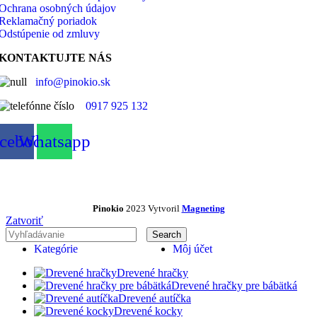
Ochrana osobných údajov
Reklamačný poriadok
Odstúpenie od zmluvy
KONTAKTUJTE NÁS
info@pinokio.sk
0917 925 132
cebook
Whatsapp
Pinokio
2023 Vytvoril
Magneting
Zatvoriť
Search
Kategórie
Môj účet
Drevené hračky
Drevené hračky pre bábätká
Drevené autíčka
Drevené kocky