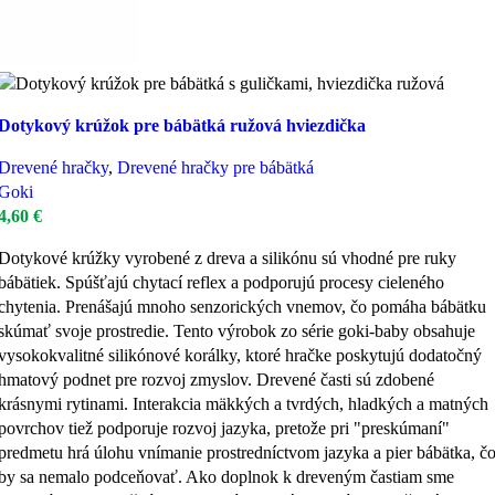
Dotykový krúžok pre bábätká ružová hviezdička
Drevené hračky
,
Drevené hračky pre bábätká
Goki
4,60
€
Dotykové krúžky vyrobené z dreva a silikónu sú vhodné pre ruky
bábätiek. Spúšťajú chytací reflex a podporujú procesy cieleného
chytenia. Prenášajú mnoho senzorických vnemov, čo pomáha bábätku
skúmať svoje prostredie. Tento výrobok zo série goki-baby obsahuje
vysokokvalitné silikónové korálky, ktoré hračke poskytujú dodatočný
hmatový podnet pre rozvoj zmyslov. Drevené časti sú zdobené
krásnymi rytinami. Interakcia mäkkých a tvrdých, hladkých a matných
povrchov tiež podporuje rozvoj jazyka, pretože pri "preskúmaní"
predmetu hrá úlohu vnímanie prostredníctvom jazyka a pier bábätka, č
by sa nemalo podceňovať. Ako doplnok k dreveným častiam sme