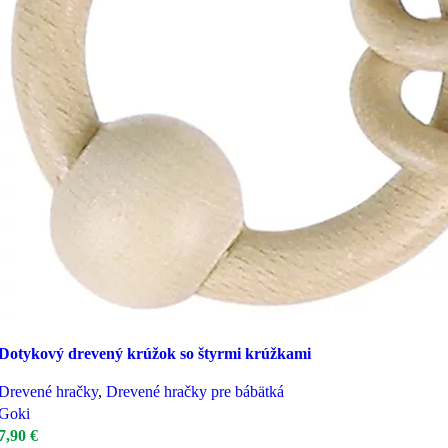
Dotykový drevený krúžok so štyrmi krúžkami
Drevené hračky
,
Drevené hračky pre bábätká
Goki
7,90
€