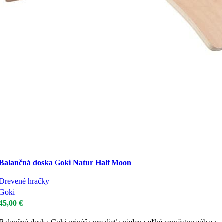
Balančná doska Goki Natur Half Moon
Drevené hračky
Goki
45,00
€
Balančná doska Goki prináša pre dieťa nielen veľké množstvo zábavy,