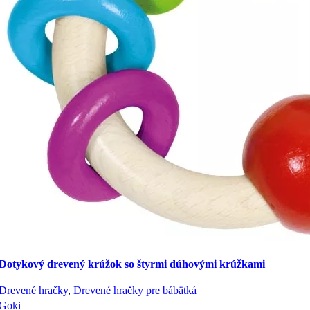
Dotykový drevený krúžok so štyrmi dúhovými krúžkami
Drevené hračky
,
Drevené hračky pre bábätká
Goki