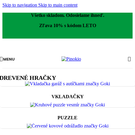
Skip to navigation
Skip to main content
Všetko skladom. Odosielame ihneď.
Zľava 10% s kódom LETO
MENU
DREVENÉ HRAČKY
VKLADAČKY
PUZZLE