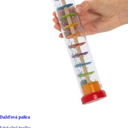
Dažďová palica
Edukačné hračky