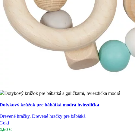
Dotykový krúžok pre bábätká modrá hviezdička
Drevené hračky
,
Drevené hračky pre bábätká
Goki
4,60
€