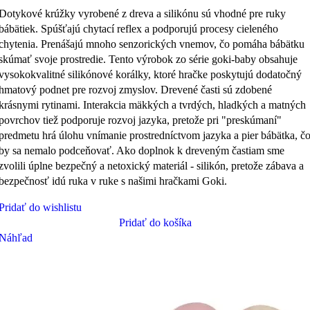
Dotykové krúžky vyrobené z dreva a silikónu sú vhodné pre ruky
bábätiek. Spúšťajú chytací reflex a podporujú procesy cieleného
chytenia. Prenášajú mnoho senzorických vnemov, čo pomáha bábätku
skúmať svoje prostredie. Tento výrobok zo série goki-baby obsahuje
vysokokvalitné silikónové korálky, ktoré hračke poskytujú dodatočný
hmatový podnet pre rozvoj zmyslov. Drevené časti sú zdobené
krásnymi rytinami. Interakcia mäkkých a tvrdých, hladkých a matných
povrchov tiež podporuje rozvoj jazyka, pretože pri "preskúmaní"
predmetu hrá úlohu vnímanie prostredníctvom jazyka a pier bábätka, č
by sa nemalo podceňovať. Ako doplnok k dreveným častiam sme
zvolili úplne bezpečný a netoxický materiál - silikón, pretože zábava a
bezpečnosť idú ruka v ruke s našimi hračkami Goki.
Pridať do wishlistu
Pridať do košíka
Náhľad