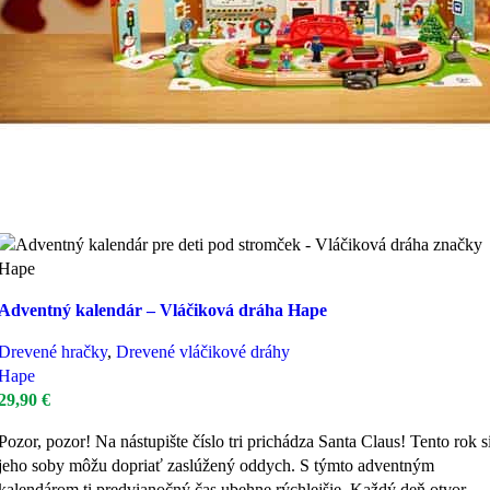
Adventný kalendár – Vláčiková dráha Hape
Drevené hračky
,
Drevené vláčikové dráhy
Hape
29,90
€
Pozor, pozor! Na nástupište číslo tri prichádza Santa Claus! Tento rok s
jeho soby môžu dopriať zaslúžený oddych. S týmto adventným
kalendárom ti predvianočný čas ubehne rýchlejšie. Každý deň otvor