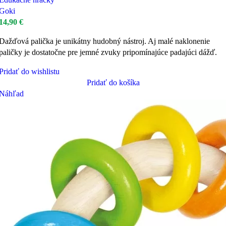
Goki
14,90
€
Dažďová palička je unikátny hudobný nástroj. Aj malé naklonenie
paličky je dostatočne pre jemné zvuky pripomínajúce padajúci dážď.
Pridať do wishlistu
Pridať do košíka
Náhľad