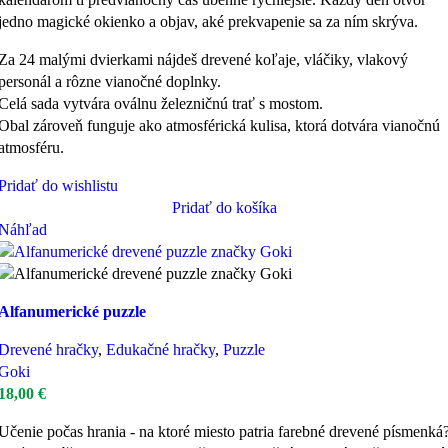
jedno magické okienko a objav, aké prekvapenie sa za ním skrýva.
Za 24 malými dvierkami nájdeš drevené koľaje, vláčiky, vlakový
personál a rôzne vianočné doplnky.
Celá sada vytvára oválnu železničnú trať s mostom.
Obal zároveň funguje ako atmosférická kulisa, ktorá dotvára vianočnú
atmosféru.
Pridať do wishlistu
Pridať do košíka
Náhľad
Alfanumerické puzzle
Drevené hračky
,
Edukačné hračky
,
Puzzle
Goki
18,00
€
Učenie počas hrania - na ktoré miesto patria farebné drevené písmenká