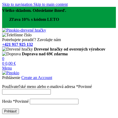
Skip to navigation
Skip to main content
Všetko skladom. Odosielame ihneď.
Zľava 10% s kódom LETO
Potrebujete poradiť? Zavolajte nám
+421 917 925 132
Drevené hračky od overených výrobcov
Doprava nad 69€ zdarma
0
0
0,00
€
Menu
Prihlásenie
Create an Account
Používateľské meno alebo e-mailová adresa
*
Povinné
Heslo
*
Povinné
Prihlásiť