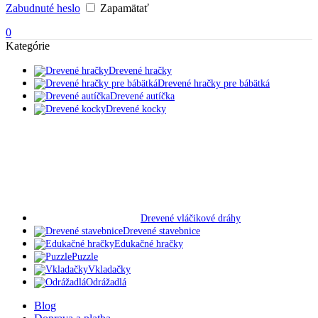
Zabudnuté heslo
Zapamätať
0
Kategórie
Drevené hračky
Drevené hračky pre bábätká
Drevené autíčka
Drevené kocky
Drevené vláčikové dráhy
Drevené stavebnice
Edukačné hračky
Puzzle
Vkladačky
Odrážadlá
Blog