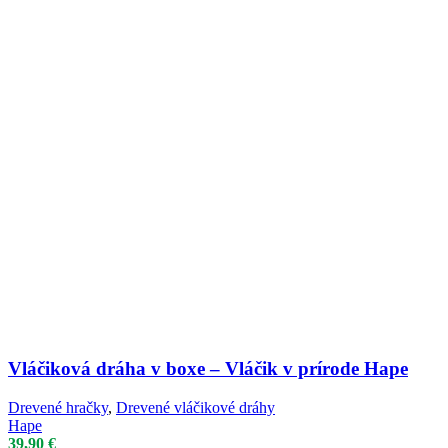
Vláčiková dráha v boxe – Vláčik v prírode Hape
Drevené hračky
,
Drevené vláčikové dráhy
Hape
39,90
€