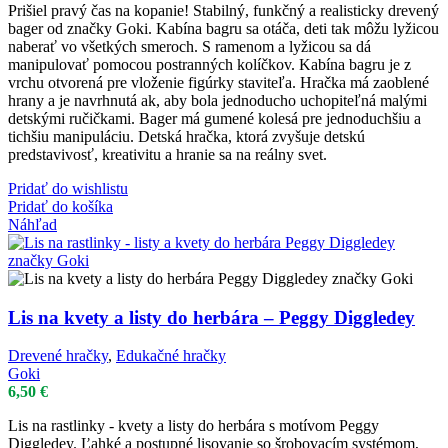
Prišiel pravý čas na kopanie! Stabilný, funkčný a realisticky drevený
bager od značky Goki. Kabína bagru sa otáča, deti tak môžu lyžicou
naberať vo všetkých smeroch. S ramenom a lyžicou sa dá
manipulovať pomocou postranných kolíčkov. Kabína bagru je z
vrchu otvorená pre vloženie figúrky staviteľa. Hračka má zaoblené
hrany a je navrhnutá ak, aby bola jednoducho uchopiteľná malými
detskými ručičkami. Bager má gumené kolesá pre jednoduchšiu a
tichšiu manipuláciu. Detská hračka, ktorá zvyšuje detskú
predstavivosť, kreativitu a hranie sa na reálny svet.
Pridať do wishlistu
Pridať do košíka
Náhľad
Lis na kvety a listy do herbára – Peggy Diggledey
Drevené hračky
,
Edukačné hračky
Goki
6,50
€
Lis na rastlinky - kvety a listy do herbára s motívom Peggy
Diggledey. Ľahké a postupné lisovanie so šrobovacím systémom,