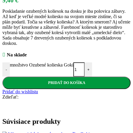
9,40
€
Poskladanie ozubených koliesok na dosku je iba polovica zábavy.
Až keď je veľké modré koliesko na svojom mieste zistíme, či sa
plán podaril. Točia sa všetky kolieska? A ktorým smerom? Aj učenie
môže byť kreatívne a zábavné. Farebnosť koliesok je starostlivo
vybraná tak, aby ozubené kolesá vytvorili malé „umelecké dielo“.
Sada obsahuje 7 drevených ozubených koliesok s podkladovou
doskou.
Na sklade
množstvo Ozubené kolieska Goki
-
+
PRIDAŤ DO KOŠÍKA
Pridať do wishlistu
Zdieľať:
Súvisiace produkty