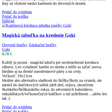
listy sú vložené medzi kartónmi do drevených dosiek.
Pridať do wishlistu
Pridať do košíka
Náhľad
Magická tabuľka na kreslenie Goki
Drevené hračky
,
Edukačné hračky
Goki
0,70
€
Každý ju pozná - magická tabuľa pre neobmedzenú kresliacu
zábavu. Len vytiahnuť kartón zo stredu a môže sa začať znova.
Ideálne aj na detské narodeninové párty a na cesty.
Veľkosť: 19x13cm
Ideálne ako alternatíva sladkosti do škôlky/školy na sviatok, ale
taktiež do darčekových tašiek (deň detí, oslavy, ukončenie
školského/škôlkarského roka), do adventných kalendárov,
mikulášskych/veľkonočných balíčkov a iné príležitosti. ...alebo len
tak :)
Pridať do wishlistu
Pridať do košíka