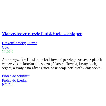
Viacvrstvové puzzle ľudské telo – chlapec
Drevené hračky
,
Puzzle
Goki
14,00
€
Ako to vyzerá v ľudskom tele? Drevené puzzle pozostáva z piatich
vrstiev vďaka ktorým deti spoznajú kostru človeka, krvný obeh,
orgány a svaly a na záver z nich poskladajú celé dieťa - chlapčeka.
Pridať do wishlistu
Pridať do košíka
Náhľad