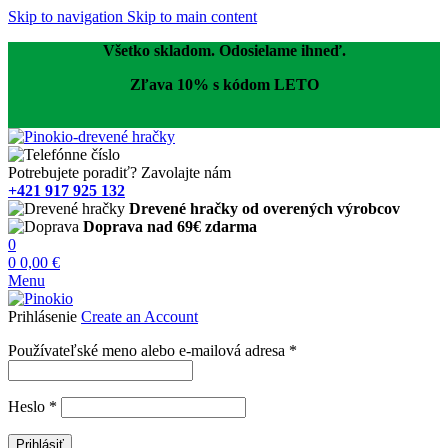
Skip to navigation
Skip to main content
Všetko skladom. Odosielame ihneď.
Zľava 10% s kódom LETO
Potrebujete poradiť? Zavolajte nám
+421 917 925 132
Drevené hračky od overených výrobcov
Doprava nad 69€ zdarma
0
0
0,00
€
Menu
Prihlásenie
Create an Account
Povinné
Používateľské meno alebo e-mailová adresa
*
Povinné
Heslo
*
Prihlásiť