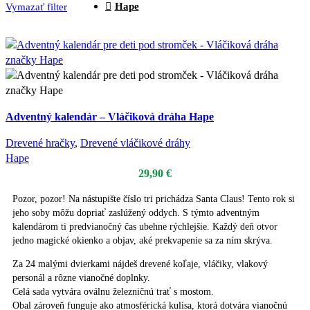
Hape
Vymazať filter
Adventný kalendár – Vláčiková dráha Hape
Drevené hračky
,
Drevené vláčikové dráhy
Hape
29,90
€
Pozor, pozor! Na nástupište číslo tri prichádza Santa Claus! Tento rok si
jeho soby môžu dopriať zaslúžený oddych. S týmto adventným
kalendárom ti predvianočný čas ubehne rýchlejšie. Každý deň otvor
jedno magické okienko a objav, aké prekvapenie sa za ním skrýva.
Za 24 malými dvierkami nájdeš drevené koľaje, vláčiky, vlakový
personál a rôzne vianočné doplnky.
Celá sada vytvára oválnu železničnú trať s mostom.
Obal zároveň funguje ako atmosférická kulisa, ktorá dotvára vianočnú