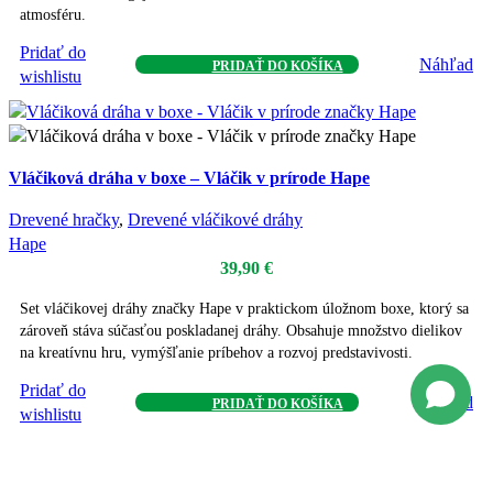
atmosféru.
Pridať do
Náhľad
PRIDAŤ DO KOŠÍKA
wishlistu
Vláčiková dráha v boxe – Vláčik v prírode Hape
Drevené hračky
,
Drevené vláčikové dráhy
Hape
39,90
€
Set vláčikovej dráhy značky Hape v praktickom úložnom boxe, ktorý sa
zároveň stáva súčasťou poskladanej dráhy. Obsahuje množstvo dielikov
na kreatívnu hru, vymýšľanie príbehov a rozvoj predstavivosti.
Pridať do
Náhľad
PRIDAŤ DO KOŠÍKA
wishlistu