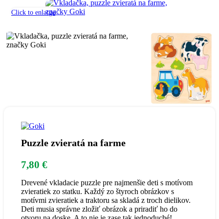
Click to enlarge
Puzzle zvieratá na farme
7,80
€
Drevené vkladacie puzzle pre najmenšie deti s motívom
zvieratiek zo statku. Každý zo štyroch obrázkov s
motívmi zvieratiek a traktoru sa skladá z troch dielikov.
Deti musia správne zložiť obrázok a priradiť ho do
otvoru na doske. A to nie je zase tak jednoduché!