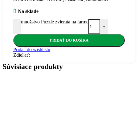
Na sklade
množstvo Puzzle zvieratá na farme
-
+
PRIDAŤ DO KOŠÍKA
Pridať do wishlistu
Zdieľať:
Súvisiace produkty
Dúhové drevené kocky
Drevené hračky
,
Drevené kocky
,
Drevené stavebnice
Goki
49,00
€
Netradičné stavebné kocky s priehľadom, fascinujúca hra farieb a svetla
vďaka farebným a stabilným oknám. Originálna stavebnica z rôznych
geometrických tvarov v kombinácií prírodného aj farebného prevedenia