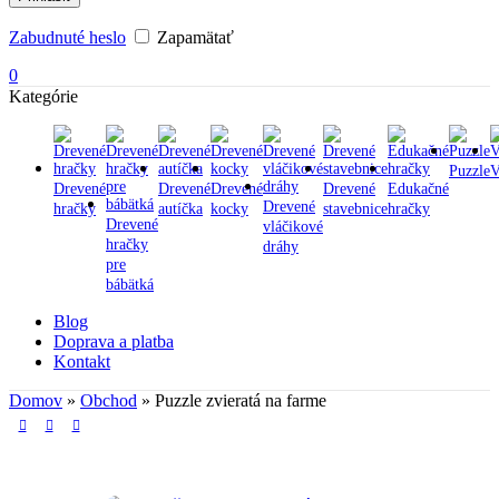
Zabudnuté heslo
Zapamätať
0
Kategórie
Puzzle
V
Drevené
Drevené
Drevené
Drevené
Edukačné
Drevené
hračky
autíčka
kocky
stavebnice
hračky
Drevené
vláčikové
hračky
dráhy
pre
bábätká
Blog
Doprava a platba
Kontakt
Domov
»
Obchod
»
Puzzle zvieratá na farme