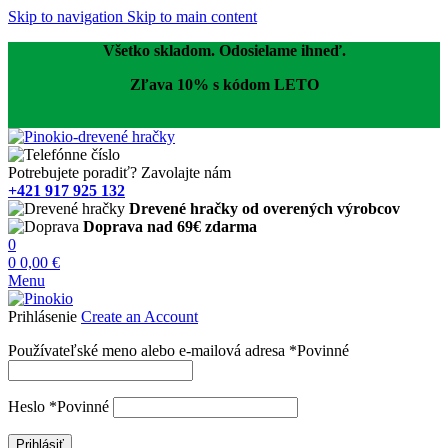
Skip to navigation
Skip to main content
Všetko skladom. Odosielame ihneď.
Zľava 10% s kódom LETO
Potrebujete poradiť? Zavolajte nám
+421 917 925 132
Drevené hračky od overených výrobcov
Doprava nad 69€ zdarma
0
0
0,00
€
Menu
Prihlásenie
Create an Account
Používateľské meno alebo e-mailová adresa
*
Povinné
Heslo
*
Povinné
Prihlásiť