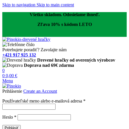
Skip to navigation
Skip to main content
Všetko skladom. Odosielame ihneď.
Zľava 10% s kódom LETO
Potrebujete poradiť? Zavolajte nám
+421 917 925 132
Drevené hračky od overených výrobcov
Doprava nad 69€ zdarma
0
0
0,00
€
Menu
Prihlásenie
Create an Account
Povinné
Používateľské meno alebo e-mailová adresa
*
Povinné
Heslo
*
Prihlásiť