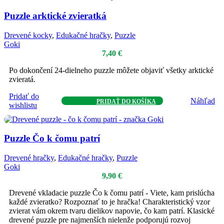
Puzzle arktické zvieratká
Drevené kocky
,
Edukačné hračky
,
Puzzle
Goki
7,40
€
Po dokončení 24-dielneho puzzle môžete objaviť všetky arktické
zvieratá.
Pridať do
Náhľad
PRIDAŤ DO KOŠÍKA
wishlistu
Puzzle Čo k čomu patrí
Drevené hračky
,
Edukačné hračky
,
Puzzle
Goki
9,90
€
Drevené vkladacie puzzle Čo k čomu patrí - Viete, kam prislúcha
každé zvieratko? Rozpoznať to je hračka! Charakteristický vzor
zvierat vám okrem tvaru dielikov napovie, čo kam patrí. Klasické
drevené puzzle pre najmenších nielenže podporujú rozvoj