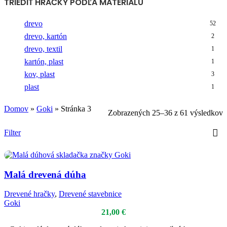
TRIEDIŤ HRAČKY PODĽA MATERIÁLU
drevo
52
drevo, kartón
2
drevo, textil
1
kartón, plast
1
kov, plast
3
plast
1
Domov
»
Goki
»
Stránka 3
Zobrazených 25–36 z 61 výsledkov
Filter
Malá drevená dúha
Drevené hračky
,
Drevené stavebnice
Goki
21,00
€