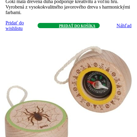
Goki malá drevená dúha podporuje kreativitu a voľnú hru.
Vyrobená z vysokokvalitného javorového dreva s harmonickými
farbami.
Pridať do
Náhľad
PRIDAŤ DO KOŠÍKA
wishlistu