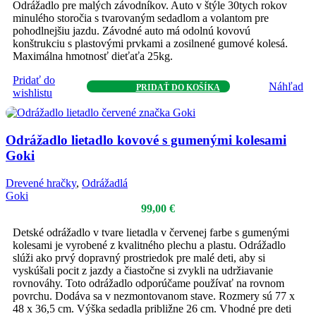
Odrážadlo pre malých závodníkov. Auto v štýle 30tych rokov
minulého storočia s tvarovaným sedadlom a volantom pre
pohodlnejšiu jazdu. Závodné auto má odolnú kovovú
konštrukciu s plastovými prvkami a zosilnené gumové kolesá.
Maximálna hmotnosť dieťaťa 25kg.
Pridať do
Náhľad
PRIDAŤ DO KOŠÍKA
wishlistu
Odrážadlo lietadlo kovové s gumenými kolesami
Goki
Drevené hračky
,
Odrážadlá
Goki
99,00
€
Detské odrážadlo v tvare lietadla v červenej farbe s gumenými
kolesami je vyrobené z kvalitného plechu a plastu. Odrážadlo
slúži ako prvý dopravný prostriedok pre malé deti, aby si
vyskúšali pocit z jazdy a čiastočne si zvykli na udržiavanie
rovnováhy. Toto odrážadlo odporúčame používať na rovnom
povrchu. Dodáva sa v nezmontovanom stave. Rozmery sú 77 x
48 x 36,5 cm. Výška sedadla približne 26 cm. Vhodné pre deti