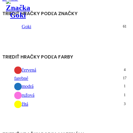
TRIEDIŤ HRAČKY PODĽA ZNAČKY
Goki
61
TRIEDIŤ HRAČKY PODĽA FARBY
červená
4
farebné
17
modrá
1
ružová
1
žltá
3