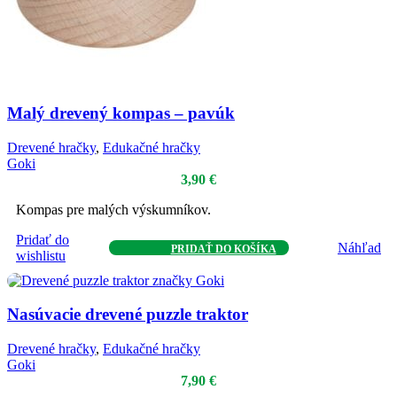
Malý drevený kompas – pavúk
Drevené hračky
,
Edukačné hračky
Goki
3,90
€
Kompas pre malých výskumníkov.
Pridať do
Náhľad
PRIDAŤ DO KOŠÍKA
wishlistu
Nasúvacie drevené puzzle traktor
Drevené hračky
,
Edukačné hračky
Goki
7,90
€