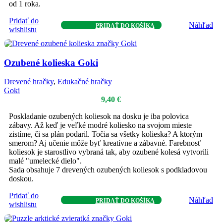
od 1 roka.
Pridať do
Náhľad
PRIDAŤ DO KOŠÍKA
wishlistu
Ozubené kolieska Goki
Drevené hračky
,
Edukačné hračky
Goki
9,40
€
Poskladanie ozubených koliesok na dosku je iba polovica
zábavy. Až keď je veľké modré koliesko na svojom mieste
zistíme, či sa plán podaril. Točia sa všetky kolieska? A ktorým
smerom? Aj učenie môže byť kreatívne a zábavné. Farebnosť
koliesok je starostlivo vybraná tak, aby ozubené kolesá vytvorili
malé "umelecké dielo".
Sada obsahuje 7 drevených ozubených koliesok s podkladovou
doskou.
Pridať do
Náhľad
PRIDAŤ DO KOŠÍKA
wishlistu