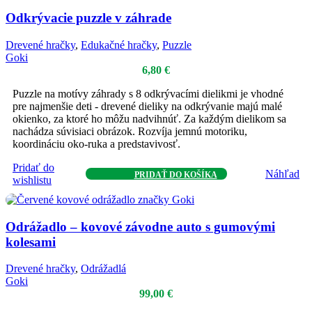
Odkrývacie puzzle v záhrade
Drevené hračky
,
Edukačné hračky
,
Puzzle
Goki
6,80
€
Puzzle na motívy záhrady s 8 odkrývacími dielikmi je vhodné
pre najmenšie deti - drevené dieliky na odkrývanie majú malé
okienko, za ktoré ho môžu nadvihnúť. Za každým dielikom sa
nachádza súvisiaci obrázok. Rozvíja jemnú motoriku,
koordináciu oko-ruka a predstavivosť.
Pridať do
Náhľad
PRIDAŤ DO KOŠÍKA
wishlistu
Odrážadlo – kovové závodne auto s gumovými
kolesami
Drevené hračky
,
Odrážadlá
Goki
99,00
€