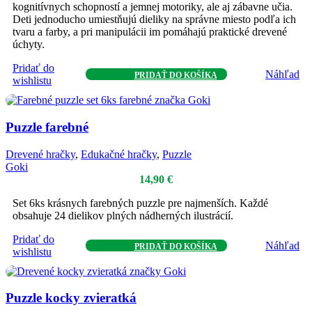
kognitívnych schopností a jemnej motoriky, ale aj zábavne učia.
Deti jednoducho umiestňujú dieliky na správne miesto podľa ich
tvaru a farby, a pri manipulácii im pomáhajú praktické drevené
úchyty.
Pridať do
Náhľad
PRIDAŤ DO KOŠÍKA
wishlistu
Puzzle farebné
Drevené hračky
,
Edukačné hračky
,
Puzzle
Goki
14,90
€
Set 6ks krásnych farebných puzzle pre najmenších. Každé
obsahuje 24 dielikov plných nádherných ilustrácií.
Pridať do
Náhľad
PRIDAŤ DO KOŠÍKA
wishlistu
Puzzle kocky zvieratká