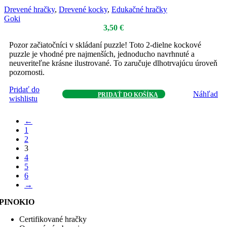
Drevené hračky
,
Drevené kocky
,
Edukačné hračky
Goki
3,50
€
Pozor začiatočníci v skládaní puzzle! Toto 2-dielne kockové
puzzle je vhodné pre najmenších, jednoducho navrhnuté a
neuveriteľne krásne ilustrované. To zaručuje dlhotrvajúcu úroveň
pozornosti.
Pridať do
Náhľad
PRIDAŤ DO KOŠÍKA
wishlistu
←
1
2
3
4
5
6
→
PINOKIO
Certifikované hračky