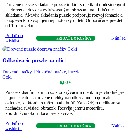
Drevené detské vkladacie puzzle traktor s dielikmi umiestnenými
na drevenej doske s vyfrézovanými obrysami na uľahčenie
skladania. Aktivita skladania puzzle podporuje rozvoj fantázie a
prispieva k rozvoju jemnej motoriky u detí. Odporúčané pre deti
od 1 roku veku.
Pridať do
Náhľad
PRIDAŤ DO KOŠÍKA
wishlistu
Odkrývacie puzzle na ulici
Drevené hračky
,
Edukačné hračky
,
Puzzle
Goki
6,80
€
Puzzle s dianím na ulici so 7 odkrývacími dielikmi je vhodné pre
najmenšie deti - drevené dieliky na odkrývanie majú malé
okienko, za ktoré ho môžu nadvihnúť. Za každým dielikom sa
nachádza súvisiaci obrázok. Rozvíja jemnú motoriku,
koordináciu oko-ruka a predstavivosť.
Pridať do
Náhľad
PRIDAŤ DO KOŠÍKA
wishlistu